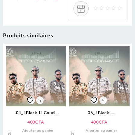
Produits similaires
⇆
⇆
04_J Black-Li Gnuci
06_J Black-
Daj(Officiel).mp3
Jerfu(Officiel).mp3
400
CFA
400
CFA
Ajouter au panier
Ajouter au panier