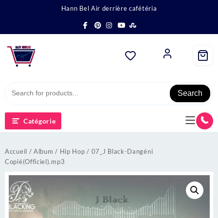
Hann Bel Air derrière cafétéria
Search
Catégorie
Accueil
/
Album
/
Hip Hop
/ 07_J Black-Dangéni
Copié(Officiel).mp3