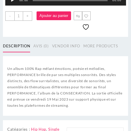
00:00
00:00
audio
Alternative:
⇆
Ajouter au panier
-
+
DESCRIPTION
AVIS (0)
VENDOR INFO
MORE PRODUCTS
Un album 100% Rap mêlant émotions, poésie et mélodies,
PERFORMANCE brille de par ses multiples sonorités. Des styles
distincts, des flow surréalistes, une diversité de sonorités, un
ensemble de thématiques différentes pour former au final
PERFORMANCE, l’album de la CONSECRATION. La sortie officielle
est prévue ce vendredi 19 Mai 2023 sur support physique et sur
toutes les plateformes de streaming.
Catégories :
Hip Hop
,
Single