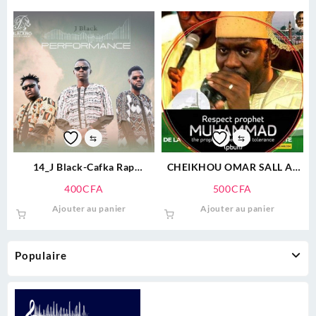
⇆
⇆
14_J Black-Cafka Rap
CHEIKHOU OMAR SALL AL
Yarakh(Officiel).mp3
AMINE.mp3
400
CFA
500
CFA
Ajouter au panier
Ajouter au panier
Populaire